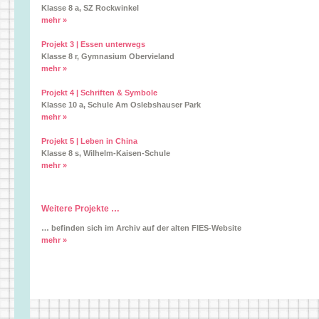
Klasse 8 a, SZ Rockwinkel
mehr »
Projekt 3 | Essen unterwegs
Klasse 8 r, Gymnasium Obervieland
mehr »
Projekt 4 | Schriften & Symbole
Klasse 10 a, Schule Am Oslebshauser Park
mehr »
Projekt 5 | Leben in China
Klasse 8 s, Wilhelm-Kaisen-Schule
mehr »
Weitere Projekte …
… befinden sich im Archiv auf der alten FIES-Website
mehr »