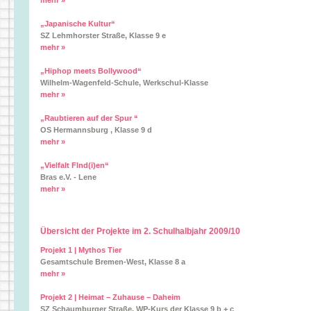
mehr »
„Japanische Kultur“
SZ Lehmhorster Straße, Klasse 9 e
mehr »
„Hiphop meets Bollywood“
Wilhelm-Wagenfeld-Schule, Werkschul-Klasse
mehr »
„Raubtieren auf der Spur “
OS Hermannsburg , Klasse 9 d
mehr »
„Vielfalt FInd(i)en“
Bras e.V. - Lene
mehr »
Übersicht der Projekte im 2. Schulhalbjahr 2009/10
Projekt 1 | Mythos Tier
Gesamtschule Bremen-West, Klasse 8 a
mehr »
Projekt 2 | Heimat – Zuhause – Daheim
SZ Schaumburger Straße, WP-Kurs der Klasse 9 b + c