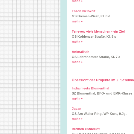
mehr »
Essen weltweit
GS Bremen-West, Kl. 8 d
mehr »
Tenever: viele Menschen - ein Ziel
OS Koblenzer Straße, Kl. 8 s
mehr »
Animalisch
OS Lehmhorster Straße, Kl. 7 a
mehr »
Übersicht der Projekte im 2. Schulh
India meets Blumenthal
SZ Blumenthal, BFO- und EMK-Klasse
mehr »
Japan
OS Am Waller Ring, WP-Kurs, 9.Jg.
mehr »
Bremen entdeckt!