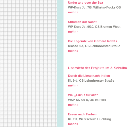
Under and over the Sea
WP-Kurs Jg. 7/8, Wilhelm-Focke OS
mehr »
Stimmen der Nacht
WP-Kurs Jg. 9/10, GS Bremen-West
mehr »
Die Legende von Gerhard Rohlfs
Klasse 8 d, OS Lehmhorster Straße
mehr »
Übersicht der Projekte im 2. Schulh
Durch die Linse nach Indien
Kl. 9 d, OS Lehmhorster Straße
mehr »
WG „Luxus für alle“
WSP-Kl. 8/9 b, OS Im Park
mehr »
Essen nach Farben
Kl. 111, Werkschule Huchting
mehr »