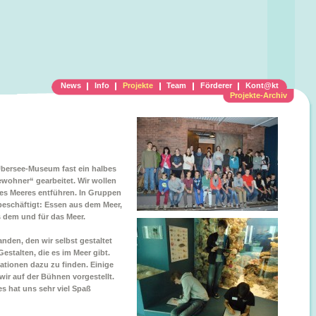
News
Info
Projekte
Team
Förderer
Kont@kt
Projekte-Archiv
Übersee-Museum fast ein halbes
wohner“ gearbeitet. Wir wollen
des Meeres entführen. In Gruppen
eschäftigt: Essen aus dem Meer,
 dem und für das Meer.
nden, den wir selbst gestaltet
estalten, die es im Meer gibt.
ationen dazu zu finden. Einige
ir auf der Bühnen vorgestellt.
s hat uns sehr viel Spaß