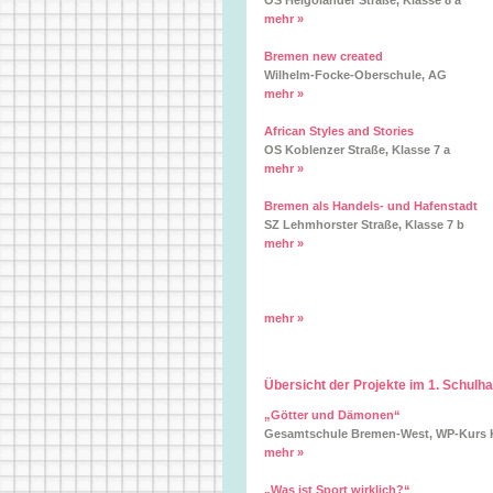
OS Helgolander Straße, Klasse 8 a
mehr »
Bremen new created
Wilhelm-Focke-Oberschule, AG
mehr »
African Styles and Stories
OS Koblenzer Straße, Klasse 7 a
mehr »
Bremen als Handels- und Hafenstadt
SZ Lehmhorster Straße, Klasse 7 b
mehr »
mehr »
Übersicht der Projekte im 1. Schulh
„Götter und Dämonen“
Gesamtschule Bremen-West, WP-Kurs K
mehr »
„Was ist Sport wirklich?“