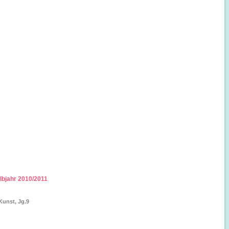
albjahr 2010/2011
unst, Jg.9