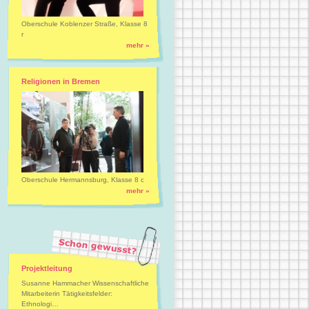
Oberschule Koblenzer Straße, Klasse 8
r
mehr »
Religionen in Bremen
Oberschule Hermannsburg, Klasse 8 c
mehr »
Projektleitung
Susanne Hammacher Wissenschaftliche
Mitarbeiterin Tätigkeitsfelder:
Ethnologi…