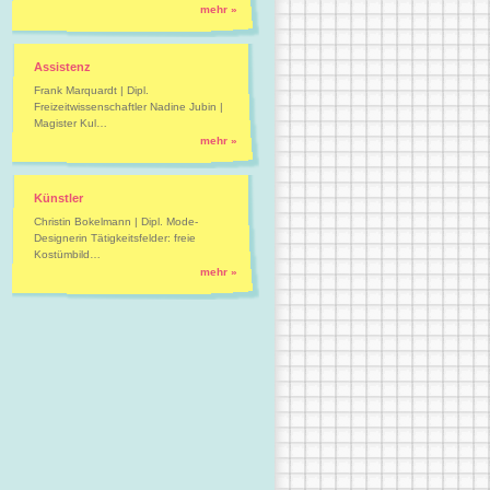
mehr »
Assistenz
Frank Marquardt | Dipl.
Freizeitwissenschaftler Nadine Jubin |
Magister Kul…
mehr »
Künstler
Christin Bokelmann | Dipl. Mode-
Designerin Tätigkeitsfelder: freie
Kostümbild…
mehr »