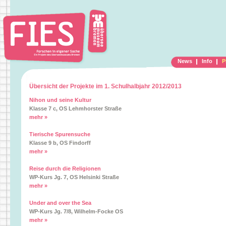
News
Info
P
Übersicht der Projekte im 1. Schulhalbjahr 2012/2013
Nihon und seine Kultur
Klasse 7 c, OS Lehmhorster Straße
mehr »
Tierische Spurensuche
Klasse 9 b, OS Findorff
mehr »
Reise durch die Religionen
WP-Kurs Jg. 7, OS Helsinki Straße
mehr »
Under and over the Sea
WP-Kurs Jg. 7/8, Wilhelm-Focke OS
mehr »