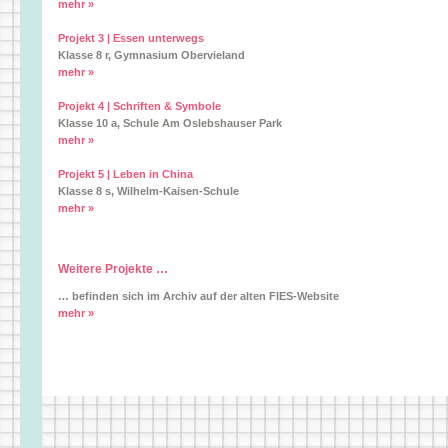
mehr »
Projekt 3 | Essen unterwegs
Klasse 8 r, Gymnasium Obervieland
mehr »
Projekt 4 | Schriften & Symbole
Klasse 10 a, Schule Am Oslebshauser Park
mehr »
Projekt 5 | Leben in China
Klasse 8 s, Wilhelm-Kaisen-Schule
mehr »
Weitere Projekte …
… befinden sich im Archiv auf der alten FIES-Website
mehr »