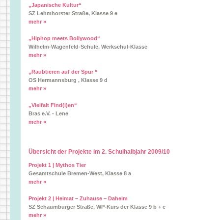
„Japanische Kultur“
SZ Lehmhorster Straße, Klasse 9 e
mehr »
„Hiphop meets Bollywood“
Wilhelm-Wagenfeld-Schule, Werkschul-Klasse
mehr »
„Raubtieren auf der Spur “
OS Hermannsburg , Klasse 9 d
mehr »
„Vielfalt FInd(i)en“
Bras e.V. - Lene
mehr »
Übersicht der Projekte im 2. Schulhalbjahr 2009/10
Projekt 1 | Mythos Tier
Gesamtschule Bremen-West, Klasse 8 a
mehr »
Projekt 2 | Heimat – Zuhause – Daheim
SZ Schaumburger Straße, WP-Kurs der Klasse 9 b + c
mehr »