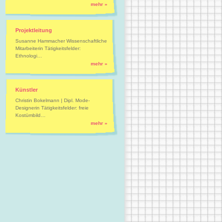
mehr »
Projektleitung
Susanne Hammacher Wissenschaftliche
Mitarbeiterin Tätigkeitsfelder:
Ethnologi…
mehr »
Künstler
Christin Bokelmann | Dipl. Mode-
Designerin Tätigkeitsfelder: freie
Kostümbild…
mehr »