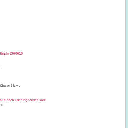
lbjahr 2009/10
a
lasse 9 b + c
lbmond nach Thedinghausen kam
 c