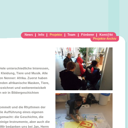
News
Info
Projekte
Team
Förderer
Kont@kt
Projekte-Archiv
iele unterschiedliche Interessen,
 Kleidung, Tiere und Musik. Alle
 Nenner: Afrika. Zuerst haben
den afrikanische Masken, Tiere,
ezeichnet und weiterentwickelt
 wir in Bildergeschichten
trommelt und die Rhythmen der
die Aufführung eines eigenen
 gemacht: die Geschichte, die
einige Instrumente, aber auch die
 Wir bedanken uns bei Jan, Herrn