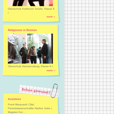
Oberschule Koblenzer Straße, Klasse 8
r
mehr »
Religionen in Bremen
Oberschule Hermannsburg, Klasse 8 c
mehr »
Assistenz
Frank Marquardt | Dipl.
Freizeitwissenschaftler Nadine Jubin |
Magister Kul…