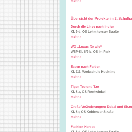
mehr »
Übersicht der Projekte im 2. Schulh
Durch die Linse nach Indien
Kl. 9 d, OS Lehmhorster Straße
mehr »
WG „Luxus für alle“
WSP-Kl. 8/9 b, OS Im Park
mehr »
Essen nach Farben
Kl. 111, Werkschule Huchting
mehr »
Tiger, Tee und Tao
Kl. 8 a, OS Rockwinkel
mehr »
Große Veränderungen: Dubai und Shan
Kl. 8 r, OS Koblenzer Straße
mehr »
Fashion Heroes
Kl. 8 d, OS Lehmhorster Straße